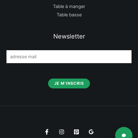
Table à manger
Table basse
Newsletter
E
m
a
i
JE M'INSCRIS
l
*