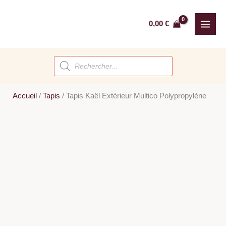
Aller
au
0,00
€
contenu
Recherche
de
produits
Accueil
/
Tapis
/
Tapis Kaël Extérieur Multico Polypropylène