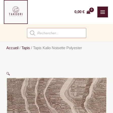
Aller
au
0,00
€
contenu
Recherche
de
produits
Accueil
/
Tapis
/
Tapis Kalio Noisette Polyester
🔍