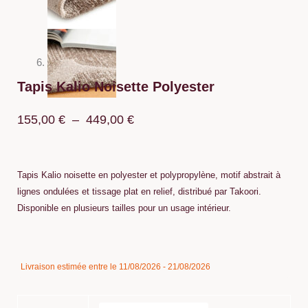
Tapis Kalio Noisette Polyester
Plage
155,00
€
–
449,00
€
de
prix :
Tapis Kalio noisette en polyester et polypropylène, motif abstrait à
155,00 €
lignes ondulées et tissage plat en relief, distribué par Takoori.
Disponible en plusieurs tailles pour un usage intérieur.
à
449,00 €
quantité
Livraison estimée entre le 11/08/2026 - 21/08/2026
de
Tapis