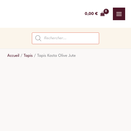
Aller
au
0,00
€
contenu
Recherche
de
produits
Accueil
/
Tapis
/
Tapis Kosta Olive Jute