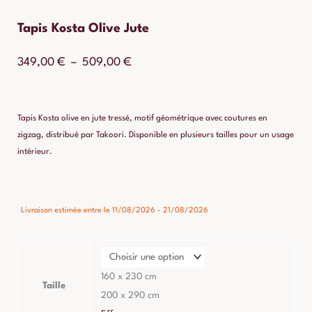
Tapis Kosta Olive Jute
Plage
349,00
€
–
509,00
€
de
prix :
Tapis Kosta olive en jute tressé, motif géométrique avec coutures en
349,00 €
zigzag, distribué par Takoori. Disponible en plusieurs tailles pour un usage
intérieur.
à
509,00 €
quantité
Livraison estimée entre le 11/08/2026 - 21/08/2026
de
Tapis
Kosta
Olive
160 x 230 cm
Taille
Jute
200 x 290 cm