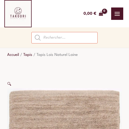
Aller
au
0,00
€
contenu
Recherche
de
produits
Accueil
/
Tapis
/
Tapis Lois Naturel Laine
🔍