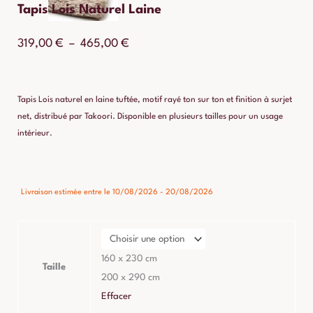
Tapis Lois Naturel Laine
Plage
319,00
€
–
465,00
€
de
prix :
Tapis Lois naturel en laine tuftée, motif rayé ton sur ton et finition à surjet
319,00 €
net, distribué par Takoori. Disponible en plusieurs tailles pour un usage
intérieur.
à
465,00 €
quantité
Livraison estimée entre le 10/08/2026 - 20/08/2026
de
Tapis
Lois
Naturel
160 x 230 cm
Taille
Laine
200 x 290 cm
Effacer