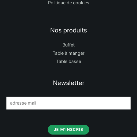
Politique de cookies
Nos produits
Buffet
Table à manger
Table basse
Newsletter
E
m
a
i
JE M'INSCRIS
l