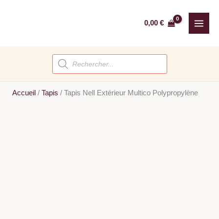
Aller
au
0,00
€
contenu
Recherche
de
produits
Accueil
/
Tapis
/
Tapis Nell Extérieur Multico Polypropylène