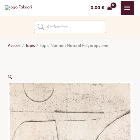
Aller
0,00
€
au
contenu
Recherche
de
produits
Accueil
/
Tapis
/
Tapis Norman Naturel Polypropylène
🔍