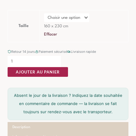
de
Tapis
Norman
Naturel
Taille
160 x 230 cm
Polypropylène
Effacer
Retour 14 jours
Paiement sécurisé
Livraison rapide
AJOUTER AU PANIER
Absent le jour de la livraison ? Indiquez la date souhaitée
en commentaire de commande — la livraison se fait
toujours sur rendez-vous avec le transporteur.
Description