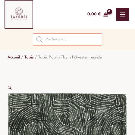
Aller
au
0,00
€
contenu
Recherche
de
produits
Accueil
/
Tapis
/
Tapis Paulin Thym Polyester recyclé
🔍