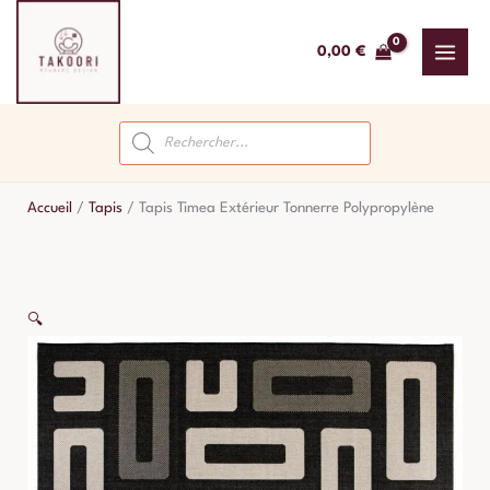
Aller
au
0,00
€
contenu
Recherche
de
produits
Accueil
/
Tapis
/
Tapis Timea Extérieur Tonnerre Polypropylène
🔍