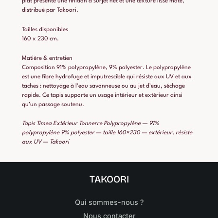
plat présente une finition à surjet net et une texture lisse mate,
distribué par Takoori.
Tailles disponibles
160 x 230 cm.
Matière & entretien
Composition 91% polypropylène, 9% polyester. Le polypropylène
est une fibre hydrofuge et imputrescible qui résiste aux UV et aux
taches : nettoyage à l’eau savonneuse ou au jet d’eau, séchage
rapide. Ce tapis supporte un usage intérieur et extérieur ainsi
qu’un passage soutenu.
Tapis Timea Extérieur Tonnerre Polypropylène — 91%
polypropylène 9% polyester — taille 160×230 — extérieur, résiste
aux UV — Takoori
TAKOORI
Qui sommes-nous ?
Nous contacter