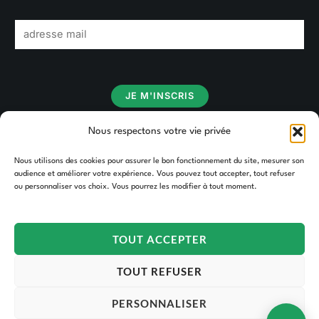
E
m
a
i
JE M'INSCRIS
l
*
Nous respectons votre vie privée
Nous utilisons des cookies pour assurer le bon fonctionnement du site, mesurer son
audience et améliorer votre expérience. Vous pouvez tout accepter, tout refuser
ou personnaliser vos choix. Vous pourrez les modifier à tout moment.
TOUT ACCEPTER
TOUT REFUSER
PERSONNALISER