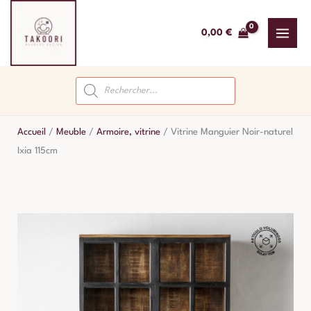
Aller
au
0,00
€
contenu
Recherche
de
produits
Accueil
/
Meuble
/
Armoire, vitrine
/
Vitrine Manguier Noir-naturel
Ixia 115cm