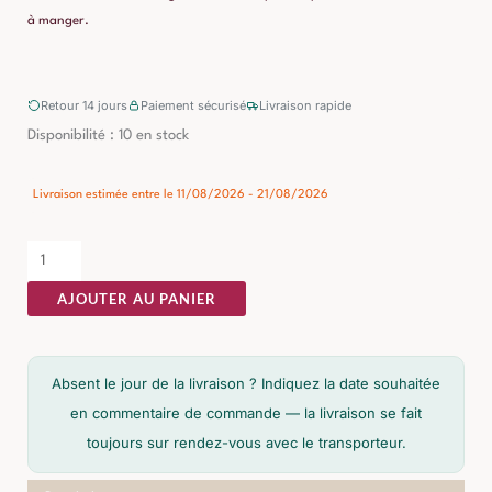
à manger.
Retour 14 jours
Paiement sécurisé
Livraison rapide
quantité
Disponibilité :
10 en stock
de
Vitrine
Livraison estimée entre le 11/08/2026 - 21/08/2026
Manguier
Noir-
naturel
AJOUTER AU PANIER
Ixia
115cm
Absent le jour de la livraison ? Indiquez la date souhaitée
en commentaire de commande — la livraison se fait
toujours sur rendez-vous avec le transporteur.