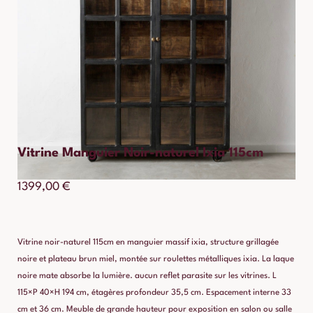
Vitrine Manguier Noir-naturel Ixia 115cm
1399,00
€
Vitrine noir-naturel 115cm en manguier massif ixia, structure grillagée
noire et plateau brun miel, montée sur roulettes métalliques ixia. La laque
noire mate absorbe la lumière. aucun reflet parasite sur les vitrines. L
115×P 40×H 194 cm, étagères profondeur 35,5 cm. Espacement interne 33
cm et 36 cm. Meuble de grande hauteur pour exposition en salon ou salle