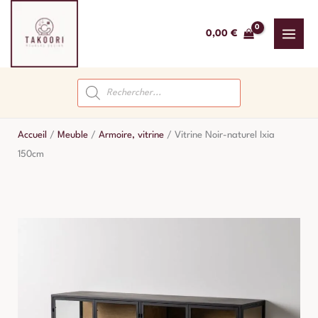
Aller
au
0,00
€
contenu
Recherche
de
produits
Accueil
/
Meuble
/
Armoire, vitrine
/
Vitrine Noir-naturel Ixia
150cm