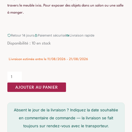
travers le meuble ixia. Pour exposer des objets dans un salon ou une salle
à manger.
Retour 14 jours
Paiement sécurisé
Livraison rapide
quantité
Disponibilité :
10 en stock
de
Vitrine
Livraison estimée entre le 11/08/2026 - 21/08/2026
Noir-
naturel
Ixia
AJOUTER AU PANIER
150cm
Absent le jour de la livraison ? Indiquez la date souhaitée
en commentaire de commande — la livraison se fait
toujours sur rendez-vous avec le transporteur.