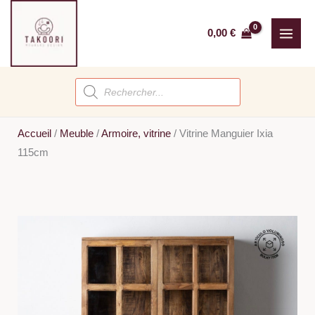
Aller
au
0,00
€
contenu
Recherche
de
produits
Accueil
/
Meuble
/
Armoire, vitrine
/
Vitrine Manguier Ixia
115cm