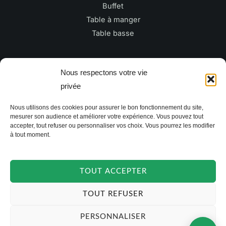
Buffet
Table à manger
Table basse
Newsletter
Nous respectons votre vie
privée
E
Nous utilisons des cookies pour assurer le bon fonctionnement du site,
m
mesurer son audience et améliorer votre expérience. Vous pouvez tout
a
accepter, tout refuser ou personnaliser vos choix. Vous pourrez les modifier
à tout moment.
i
JE M'INSCRIS
l
*
TOUT ACCEPTER
TOUT REFUSER
PERSONNALISER