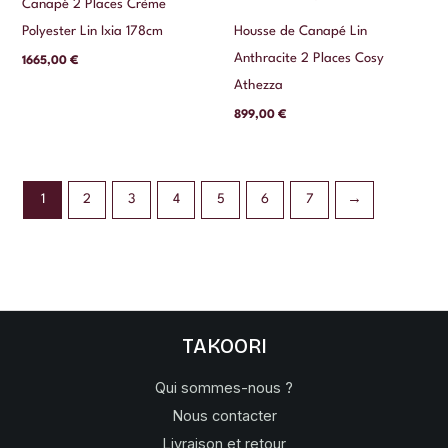
Canapé 2 Places Crème
Polyester Lin Ixia 178cm
Housse de Canapé Lin
Anthracite 2 Places Cosy
1665,00
€
Athezza
899,00
€
1
2
3
4
5
6
7
→
TAKOORI
Qui sommes-nous ?
Nous contacter
Livraison et retour