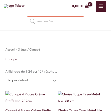
Aller
0,00
€
au
contenu
Recherche
de
produits
Accueil
/
Sièges
/ Canapé
Canapé
Affichage de 1–24 sur 159 résultats
Canapé 4 Places Crème Étoffe
Chaise Taupe Tissu-Métal Ixia