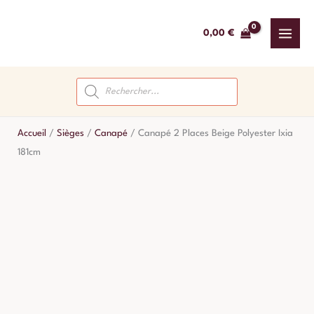
Aller
au
0,00
€
contenu
Recherche
de
produits
Accueil
/
Sièges
/
Canapé
/
Canapé 2 Places Beige Polyester Ixia
181cm