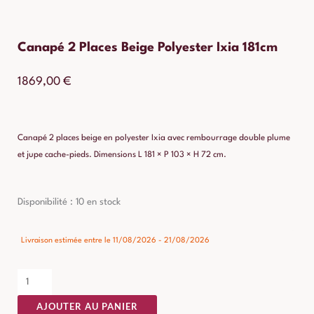
Canapé 2 Places Beige Polyester Ixia 181cm
1869,00
€
Canapé 2 places beige en polyester Ixia avec rembourrage double plume
et jupe cache-pieds. Dimensions L 181 × P 103 × H 72 cm.
quantité
Disponibilité :
10 en stock
de
Canapé
Livraison estimée entre le 11/08/2026 - 21/08/2026
2
Places
Beige
AJOUTER AU PANIER