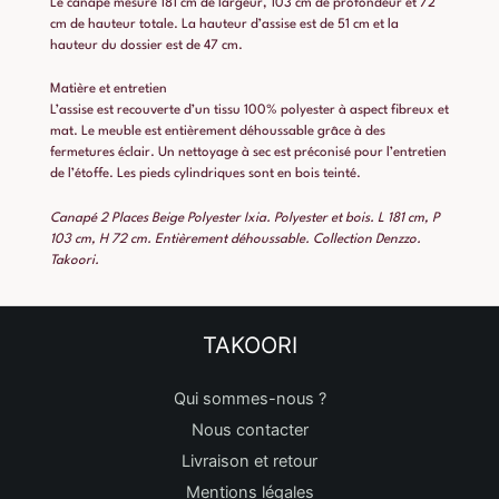
Le canapé mesure 181 cm de largeur, 103 cm de profondeur et 72
cm de hauteur totale. La hauteur d’assise est de 51 cm et la
hauteur du dossier est de 47 cm.
Matière et entretien
L’assise est recouverte d’un tissu 100% polyester à aspect fibreux et
mat. Le meuble est entièrement déhoussable grâce à des
fermetures éclair. Un nettoyage à sec est préconisé pour l’entretien
de l’étoffe. Les pieds cylindriques sont en bois teinté.
Canapé 2 Places Beige Polyester Ixia. Polyester et bois. L 181 cm, P
103 cm, H 72 cm. Entièrement déhoussable. Collection Denzzo.
Takoori.
TAKOORI
Qui sommes-nous ?
Nous contacter
Livraison et retour
Mentions légales