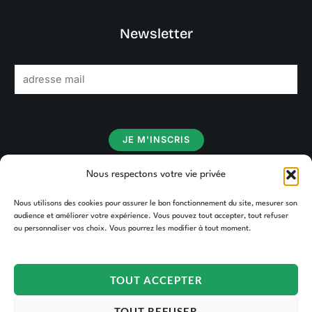
Newsletter
E
m
a
i
JE M'INSCRIS
l
*
Nous respectons votre vie privée
Nous utilisons des cookies pour assurer le bon fonctionnement du site, mesurer son
audience et améliorer votre expérience. Vous pouvez tout accepter, tout refuser
ou personnaliser vos choix. Vous pourrez les modifier à tout moment.
TOUT ACCEPTER
TOUT REFUSER