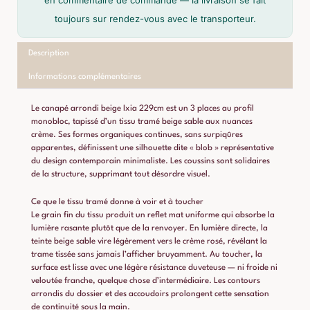
cm
toujours sur rendez-vous avec le transporteur.
Description
Informations complémentaires
Le canapé arrondi beige Ixia 229cm est un 3 places au profil
monobloc, tapissé d’un tissu tramé beige sable aux nuances
crème. Ses formes organiques continues, sans surpiqûres
apparentes, définissent une silhouette dite « blob » représentative
du design contemporain minimaliste. Les coussins sont solidaires
de la structure, supprimant tout désordre visuel.
Ce que le tissu tramé donne à voir et à toucher
Le grain fin du tissu produit un reflet mat uniforme qui absorbe la
lumière rasante plutôt que de la renvoyer. En lumière directe, la
teinte beige sable vire légèrement vers le crème rosé, révélant la
trame tissée sans jamais l’afficher bruyamment. Au toucher, la
surface est lisse avec une légère résistance duveteuse — ni froide ni
veloutée franche, quelque chose d’intermédiaire. Les contours
arrondis du dossier et des accoudoirs prolongent cette sensation
de continuité sous la main.