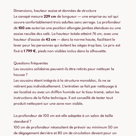
Dimensions, hauteur assise et données de structure
Le canapé mesure
229 cm
de longueur — une emprise au sol qui
couvre confortablement trois adultes sans serrage. La profondeur
de
100 cm
autorise une position allongée jambes étendues ou une
assise reculée dos calé. La hauteur totale atteint 76 cm, avec une
hauteur d’assise de
43 cm
— dans la norme haute, facilitant le
lever pour les personnes qui évitent les sièges trop bas. Le prix est
fixé à
1 799 €
, pieds non visibles inclus dans la silhouette.
Questions fréquentes
Les coussins solidaires peuvent-ils être retirés pour nettoyer la
housse ?
Les coussins étant intégrés à la structure monobloc, ils ne se
retirent pas individuellement. L’entretien se fait par nettoyage à
sec localisé ou avec un chiffon humide sur le tissu tramé, selon les
instructions de la fiche technique. Il est conseillé de tester tout
produit nettoyant sur une zone non visible.
La profondeur de 100 cm est-elle adaptée à un salon de taille
standard ?
100 cm de profondeur nécessitent de prévoir au minimum 50 cm
de dégagement derrière et 80 cm de circulation devant pour un