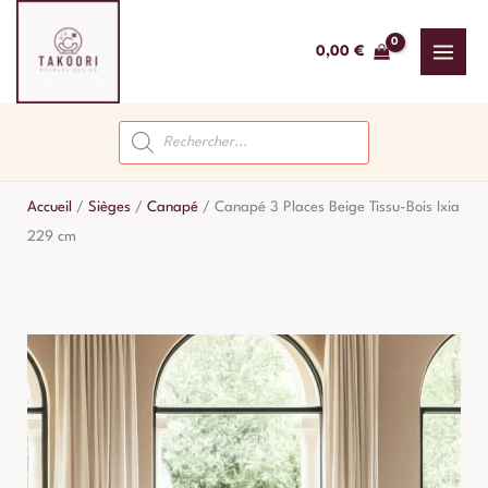
Aller
au
0,00
€
contenu
Recherche
de
produits
Accueil
/
Sièges
/
Canapé
/
Canapé 3 Places Beige Tissu-Bois Ixia
229 cm