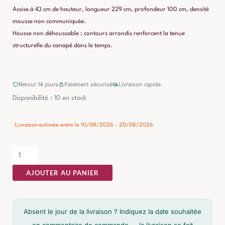
Assise à 43 cm de hauteur, longueur 229 cm, profondeur 100 cm, densité
mousse non communiquée.
Housse non déhoussable ; contours arrondis renforcent la tenue
structurelle du canapé dans le temps.
Retour 14 jours
Paiement sécurisé
Livraison rapide
quantité
Disponibilité :
10 en stock
de
Canapé
Livraison estimée entre le 10/08/2026 - 20/08/2026
3
Places
Beige
AJOUTER AU PANIER
Tissu-
Bois
Ixia
Absent le jour de la livraison ? Indiquez la date souhaitée
229
en commentaire de commande — la livraison se fait