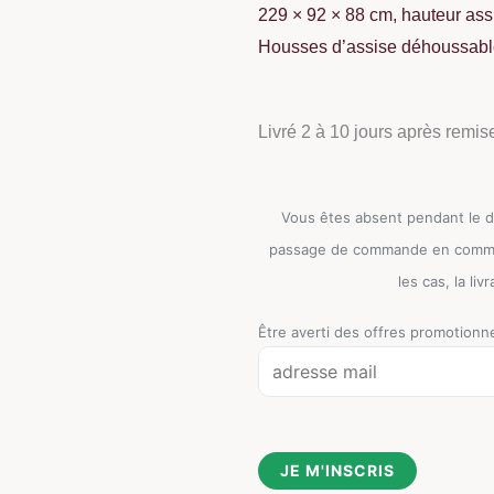
229 × 92 × 88 cm, hauteur as
Housses d’assise déhoussables 
Livré 2 à 10 jours après remis
Vous êtes absent pendant le dé
passage de commande en commenta
les cas, la li
Être averti des offres promotionne
E
m
a
i
JE M'INSCRIS
l