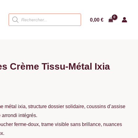
Recherche
0,00
€
de
produits
s Crème Tissu-Métal Ixia
 métal ixia, structure dossier solidaire, coussins d’assise
arrondi intégrés.
 toucher ferme-doux, trame visible sans brillance, nuances
x.