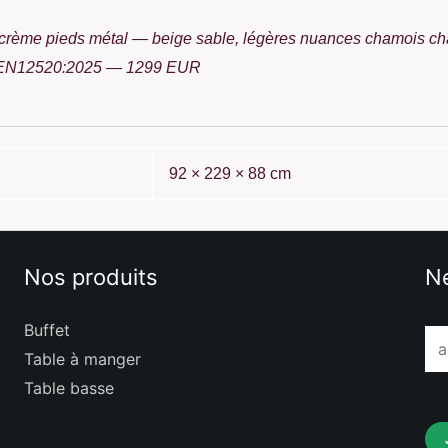
 crème pieds métal — beige sable, légères nuances chamois cha
 — EN12520:2025 — 1299 EUR
92 × 229 × 88 cm
Nos produits
Ne
Buffet
E
Table à manger
m
Table basse
a
i