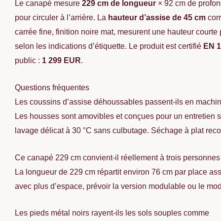
Le canapé mesure
229 cm de longueur
× 92 cm de profon
pour circuler à l’arrière. La
hauteur d’assise de 45 cm
corr
carrée fine, finition noire mat, mesurent une hauteur court
selon les indications d’étiquette. Le produit est certifié
EN 1
public :
1 299 EUR
.
Questions fréquentes
Les coussins d’assise déhoussables passent-ils en machin
Les housses sont amovibles et conçues pour un entretien s
lavage délicat à 30 °C sans culbutage. Séchage à plat re
Ce canapé 229 cm convient-il réellement à trois personne
La longueur de 229 cm répartit environ 76 cm par place assi
avec plus d’espace, prévoir la version modulable ou le modè
Les pieds métal noirs rayent-ils les sols souples comme