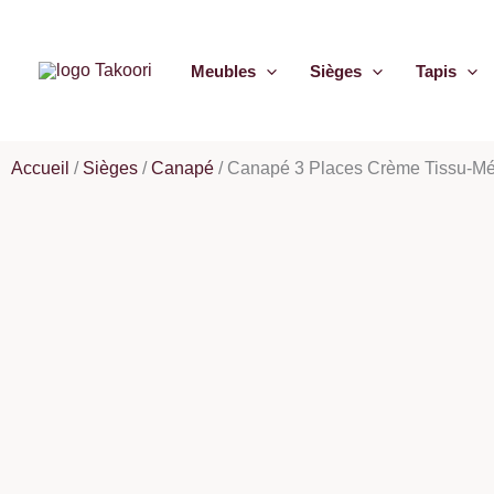
Aller
au
Meubles
Sièges
Tapis
contenu
Accueil
/
Sièges
/
Canapé
/
Canapé 3 Places Crème Tissu-Mét