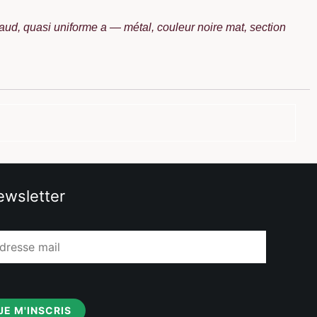
ud, quasi uniforme a — métal, couleur noire mat, section
wsletter
JE M'INSCRIS