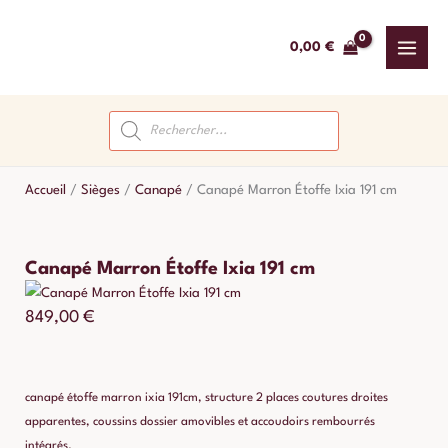
Aller
au
0,00
€
contenu
Recherche
de
produits
Accueil
/
Sièges
/
Canapé
/
Canapé Marron Étoffe Ixia 191 cm
Canapé Marron Étoffe Ixia 191 cm
849,00
€
canapé étoffe marron ixia 191cm, structure 2 places coutures droites
apparentes, coussins dossier amovibles et accoudoirs rembourrés
intégrés.