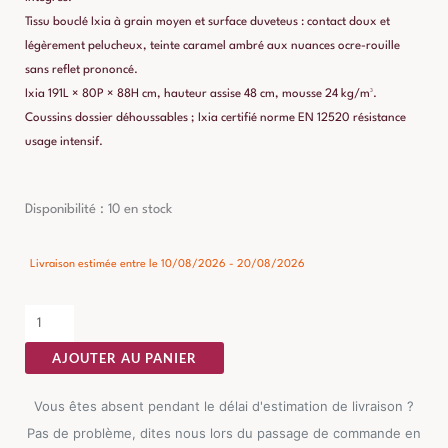
Tissu bouclé Ixia à grain moyen et surface duveteus : contact doux et
légèrement pelucheux, teinte caramel ambré aux nuances ocre-rouille
sans reflet prononcé.
Ixia 191L × 80P × 88H cm, hauteur assise 48 cm, mousse 24 kg/m³.
Coussins dossier déhoussables ; Ixia certifié norme EN 12520 résistance
usage intensif.
quantité
Disponibilité :
10 en stock
de
Canapé
Livraison estimée entre le 10/08/2026 - 20/08/2026
Marron
Étoffe
Ixia
AJOUTER AU PANIER
191
cm
Vous êtes absent pendant le délai d'estimation de livraison ?
Pas de problème, dites nous lors du passage de commande en