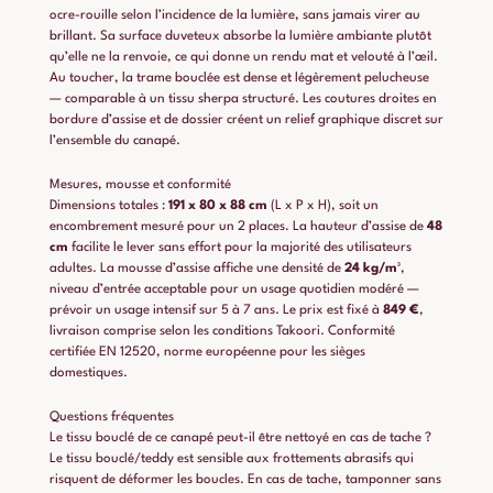
ocre-rouille selon l’incidence de la lumière, sans jamais virer au
brillant. Sa surface duveteux absorbe la lumière ambiante plutôt
qu’elle ne la renvoie, ce qui donne un rendu mat et velouté à l’œil.
Au toucher, la trame bouclée est dense et légèrement pelucheuse
— comparable à un tissu sherpa structuré. Les coutures droites en
bordure d’assise et de dossier créent un relief graphique discret sur
l’ensemble du canapé.
Mesures, mousse et conformité
Dimensions totales :
191 x 80 x 88 cm
(L x P x H), soit un
encombrement mesuré pour un 2 places. La hauteur d’assise de
48
cm
facilite le lever sans effort pour la majorité des utilisateurs
adultes. La mousse d’assise affiche une densité de
24 kg/m³
,
niveau d’entrée acceptable pour un usage quotidien modéré —
prévoir un usage intensif sur 5 à 7 ans. Le prix est fixé à
849 €
,
livraison comprise selon les conditions Takoori. Conformité
certifiée EN 12520, norme européenne pour les sièges
domestiques.
Questions fréquentes
Le tissu bouclé de ce canapé peut-il être nettoyé en cas de tache ?
Le tissu bouclé/teddy est sensible aux frottements abrasifs qui
risquent de déformer les boucles. En cas de tache, tamponner sans