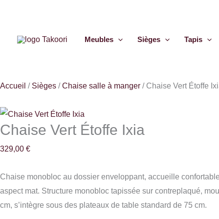
Aller
quantité
au
de
contenu
Chaise
Meubles
Sièges
Tapis
Vert
Étoffe
Ixia
Accueil
/
Sièges
/
Chaise salle à manger
/
Chaise Vert Étoffe Ix
Chaise Vert Étoffe Ixia
329,00
€
Chaise monobloc au dossier enveloppant, accueille confortablem
aspect mat. Structure monobloc tapissée sur contreplaqué, mou
cm, s’intègre sous des plateaux de table standard de 75 cm.