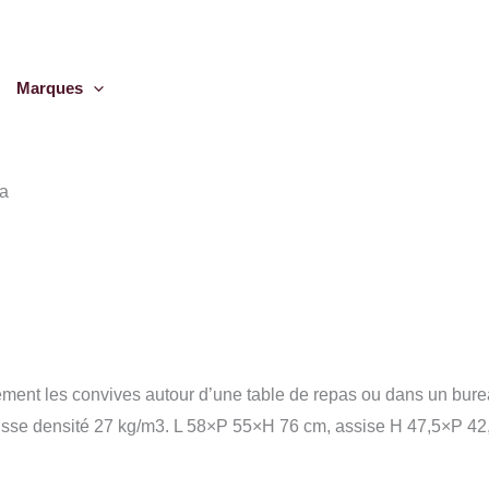
Marques
ia
ent les convives autour d’une table de repas ou dans un bureau.
sse densité 27 kg/m3. L 58×P 55×H 76 cm, assise H 47,5×P 42,5 