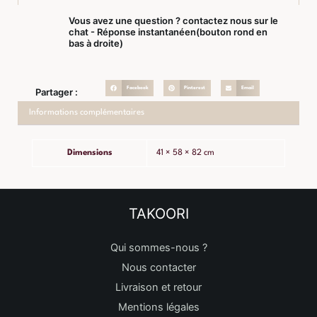
Vous avez une question ? contactez nous sur le
chat - Réponse instantanéen(bouton rond en
bas à droite)
Facebook
Pinterest
Email
Partager :
Informations complémentaires
Dimensions
41 × 58 × 82 cm
TAKOORI
Qui sommes-nous ?
Nous contacter
Livraison et retour
Mentions légales