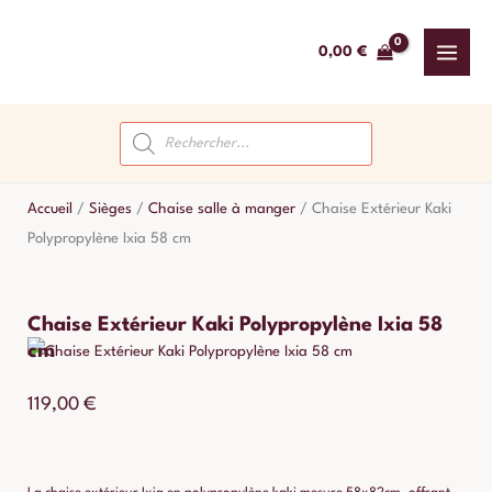
Aller
au
0,00
€
contenu
Recherche
de
produits
Accueil
/
Sièges
/
Chaise salle à manger
/
Chaise Extérieur Kaki
Polypropylène Ixia 58 cm
Chaise Extérieur Kaki Polypropylène Ixia 58
cm
119,00
€