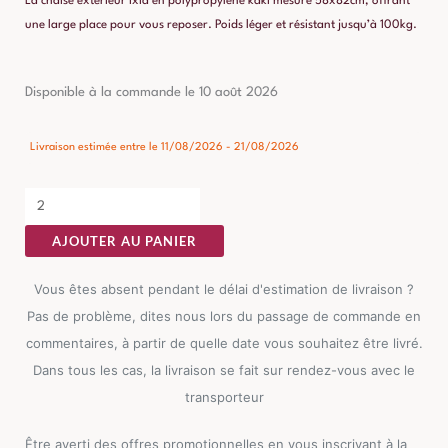
La chaise extérieur Ixia en polypropylène kaki mesure 58x82cm, offrant
une large place pour vous reposer. Poids léger et résistant jusqu’à 100kg.
quantité
Disponible à la commande le 10 août 2026
de
Chaise
Livraison estimée entre le 11/08/2026 - 21/08/2026
Extérieur
Kaki
Polypropylène
AJOUTER AU PANIER
Ixia
58
Vous êtes absent pendant le délai d'estimation de livraison ?
cm
Pas de problème, dites nous lors du passage de commande en
commentaires, à partir de quelle date vous souhaitez être livré.
Dans tous les cas, la livraison se fait sur rendez-vous avec le
transporteur
Être averti des offres promotionnelles en vous inscrivant à la