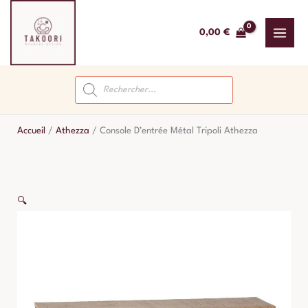
Aller
au
0,00
€
contenu
Recherche
de
produits
Accueil
/
Athezza
/
Console D’entrée Métal Tripoli Athezza
🔍