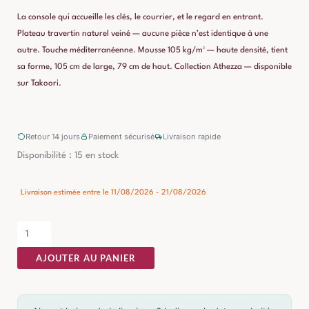
La console qui accueille les clés, le courrier, et le regard en entrant.
Plateau travertin naturel veiné — aucune pièce n’est identique à une
autre. Touche méditerranéenne. Mousse 105 kg/m³ — haute densité, tient
sa forme, 105 cm de large, 79 cm de haut. Collection Athezza — disponible
sur Takoori.
Retour 14 jours
Paiement sécurisé
Livraison rapide
quantité
Disponibilité :
15 en stock
de
Console
Livraison estimée entre le 11/08/2026 - 21/08/2026
D'entrée
Métal
Tripoli
AJOUTER AU PANIER
Athezza