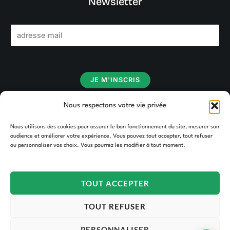
Newsletter
E
m
a
i
JE M'INSCRIS
l
*
Nous respectons votre vie privée
Nous utilisons des cookies pour assurer le bon fonctionnement du site, mesurer son
audience et améliorer votre expérience. Vous pouvez tout accepter, tout refuser
ou personnaliser vos choix. Vous pourrez les modifier à tout moment.
TOUT ACCEPTER
Copyright © 2026 TAKOORI.
TOUT REFUSER
PERSONNALISER