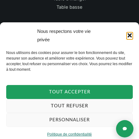
Table basse
Newsletter
Nous respectons votre vie
privée
E
Nous utilisons des cookies pour assurer le bon fonctionnement du site,
m
mesurer son audience et améliorer votre expérience. Vous pouvez tout
a
accepter, tout refuser ou personnaliser vos choix. Vous pourrez les modifier
à tout moment.
i
JE M'INSCRIS
l
*
TOUT ACCEPTER
TOUT REFUSER
PERSONNALISER
Politique de confidentialité
Copyright © 2026 TAKOORI.