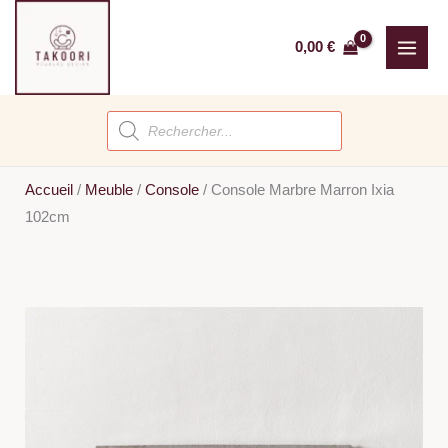
Aller
au
0,00
€
contenu
Recherche
de
produits
Accueil
/
Meuble
/
Console
/
Console Marbre Marron Ixia
102cm