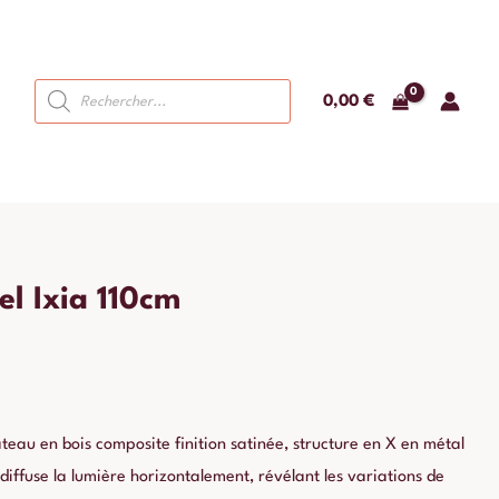
Recherche
0,00
€
de
produits
el Ixia 110cm
ateau en bois composite finition satinée, structure en X en métal
e diffuse la lumière horizontalement, révélant les variations de