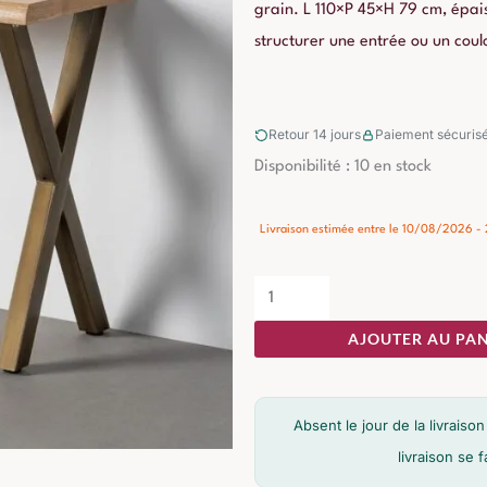
grain. L 110×P 45×H 79 cm, épa
structurer une entrée ou un coulo
Retour 14 jours
Paiement sécuris
quantité
Disponibilité :
10 en stock
de
Console
Livraison estimée entre le 10/08/2026 
Brun
Miel
Ixia
AJOUTER AU PAN
110cm
Absent le jour de la livrai
livraison se 