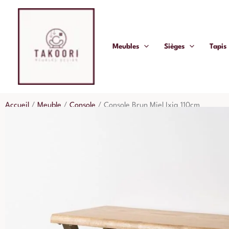
Aller
au
contenu
Meubles
Sièges
Tapis
Accueil
/
Meuble
/
Console
/
Console Brun Miel Ixia 110cm