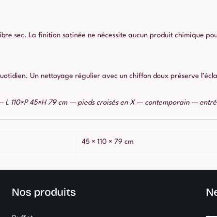
fibre sec. La finition satinée ne nécessite aucun produit chimique po
quotidien. Un nettoyage régulier avec un chiffon doux préserve l’écl
é — L 110×P 45×H 79 cm — pieds croisés en X — contemporain — entré
45 × 110 × 79 cm
Nos produits
Ne