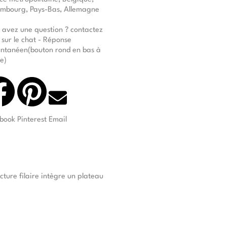
mbourg, Pays-Bas, Allemagne
 avez une question ? contactez
 sur le chat - Réponse
antanéen(bouton rond en bas à
te)
book
Pinterest
Email
cture filaire intègre un plateau