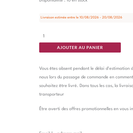
quantité
Disponibilité :
10 en stock
de
Console
Livraison estimée entre le 10/08/2026 - 20/08/2026
Noir
Ixia
101cm
AJOUTER AU PANIER
Vous êtes absent pendant le délai d'estimation d
nous lors du passage de commande en commentai
souhaitez être livré. Dans tous les cas, la livrai
transporteur
Être averti des offres promotionnelles en vous i