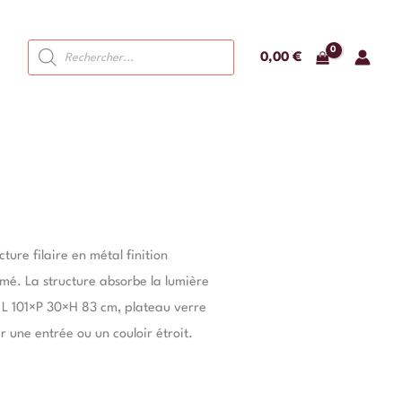
Recherche
0,00
€
de
produits
ture filaire en métal finition
mé. La structure absorbe la lumière
r. L 101×P 30×H 83 cm, plateau verre
r une entrée ou un couloir étroit.