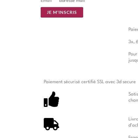
Email
*
JE M'INSCRIS
Paie
3x, 
Pour
jusq
Paiement sécurisé certifié SSL avec 3d secure
Sati
chan
Livr
d'ac
Fran