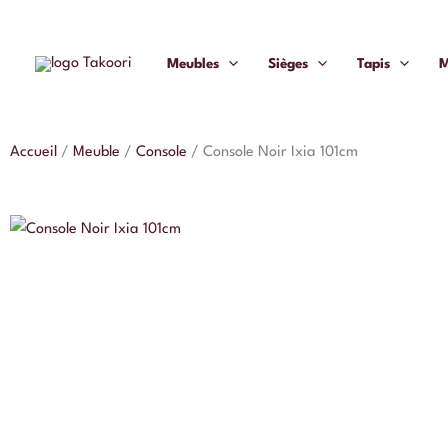
Aller
au
Meubles
Sièges
Tapis
M
contenu
Accueil
/
Meuble
/
Console
/
Console Noir Ixia 101cm