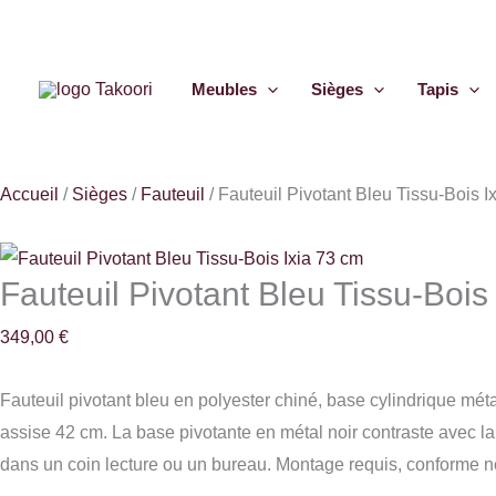
Aller
quantité
au
de
contenu
Fauteuil
Meubles
Sièges
Tapis
Pivotant
Bleu
Tissu-
Accueil
/
Sièges
/
Fauteuil
/
Fauteuil Pivotant Bleu Tissu-Bois I
Bois
Ixia
73
Fauteuil Pivotant Bleu Tissu-Bois
cm
349,00
€
Fauteuil pivotant bleu en polyester chiné, base cylindrique mét
assise 42 cm. La base pivotante en métal noir contraste avec la 
dans un coin lecture ou un bureau. Montage requis, conforme