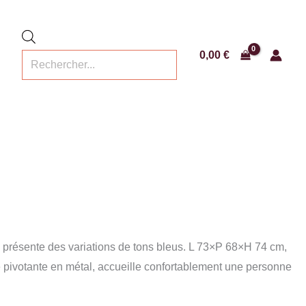
Recherche
de
produits
0,00
€
se présente des variations de tons bleus. L 73×P 68×H 74 cm,
se pivotante en métal, accueille confortablement une personne