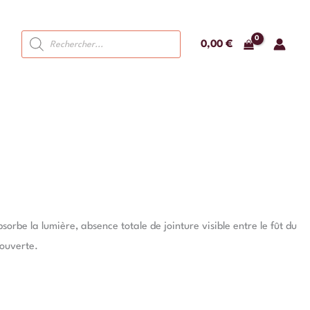
Recherche
0,00
€
de
produits
orbe la lumière, absence totale de jointure visible entre le fût du
 ouverte.