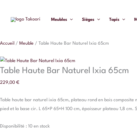
Aller
quantité
au
de
Meubles
Sièges
Tapis
M
contenu
Table
Haute
Bar
Accueil
/
Meuble
/
Table Haute Bar Naturel Ixia 65cm
Naturel
Ixia
65cm
Table Haute Bar Naturel Ixia 65cm
229,00
€
Table haute bar naturel ixia 65cm, plateau rond en bois composite mie
pied et la base cir. L 65×P 65×H 100 cm, épaisseur plateau 1,8 cm. 
Disponibilité :
10 en stock