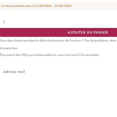
Livraison estimée entre le 11/08/2026 - 21/08/2026
AJOUTER AU PANIER
Vous êtes absent pendant le délai d'estimation de livraison ? Pas de problème, dites
transporteur
Être averti des offres promotionnelles en vous inscrivant à la newsletter
E
m
a
i
JE M'INSCRIS
l
*