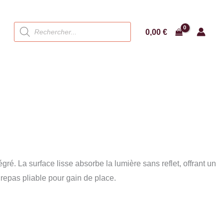
Recherche
0,00
€
de
produits
ré. La surface lisse absorbe la lumière sans reflet, offrant un
epas pliable pour gain de place.