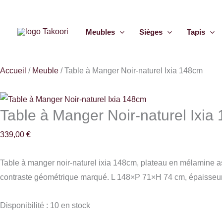
Aller
quantité
au
de
Meubles
Sièges
Tapis
contenu
Table
à
Manger
Accueil
/
Meuble
/
Table à Manger Noir-naturel Ixia 148cm
Noir-
naturel
Ixia
Table à Manger Noir-naturel Ixia
148cm
339,00
€
Table à manger noir-naturel ixia 148cm, plateau en mélamine aspec
contraste géométrique marqué. L 148×P 71×H 74 cm, épaisseur 
Disponibilité :
10 en stock