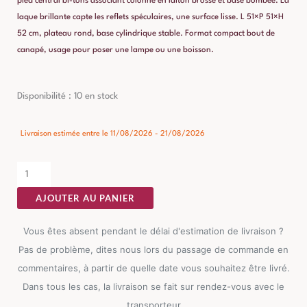
pied central bi-tons associant colonne en laiton brossé et base bombée. La
laque brillante capte les reflets spéculaires, une surface lisse. L 51×P 51×H
52 cm, plateau rond, base cylindrique stable. Format compact bout de
canapé, usage pour poser une lampe ou une boisson.
quantité
Disponibilité :
10 en stock
de
Table
Livraison estimée entre le 11/08/2026 - 21/08/2026
d'Appoint
Aquamarine
Ixia
AJOUTER AU PANIER
51cm
Vous êtes absent pendant le délai d'estimation de livraison ?
Pas de problème, dites nous lors du passage de commande en
commentaires, à partir de quelle date vous souhaitez être livré.
Dans tous les cas, la livraison se fait sur rendez-vous avec le
transporteur