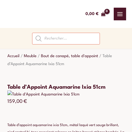
Aller
au
0,00
€
contenu
Recherche
de
produits
Accueil
/
Meuble
/
Bout de canapé, table d'appoint
/
Table
d’Appoint Aquamarine Ixia 51cm
Table d’Appoint Aquamarine Ixia 51cm
159,00
€
Table d’appoint aquamarine ixia 51cm, métal laqué vert sauge brillant,