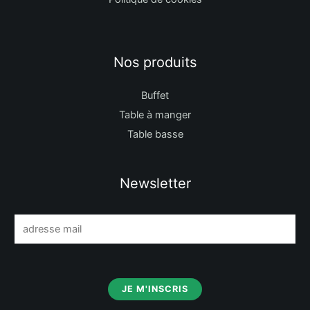
Nos produits
Buffet
Table à manger
Table basse
Newsletter
E
m
a
i
JE M'INSCRIS
l