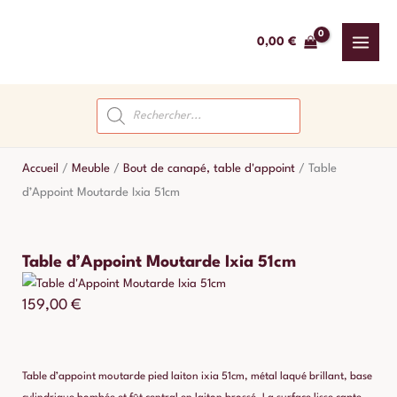
Aller
au
0,00
€
contenu
Recherche
de
produits
Accueil
/
Meuble
/
Bout de canapé, table d'appoint
/
Table
d’Appoint Moutarde Ixia 51cm
Table d’Appoint Moutarde Ixia 51cm
159,00
€
Table d’appoint moutarde pied laiton ixia 51cm, métal laqué brillant, base