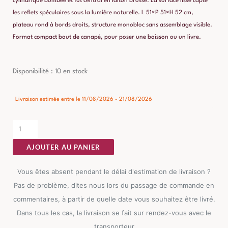
cylindrique bombée et fût central en laiton brossé. La surface lisse capte
les reflets spéculaires sous la lumière naturelle. L 51×P 51×H 52 cm,
plateau rond à bords droits, structure monobloc sans assemblage visible.
Format compact bout de canapé, pour poser une boisson ou un livre.
quantité
Disponibilité :
10 en stock
de
Table
Livraison estimée entre le 11/08/2026 - 21/08/2026
d'Appoint
Moutarde
Ixia
AJOUTER AU PANIER
51cm
Vous êtes absent pendant le délai d'estimation de livraison ?
Pas de problème, dites nous lors du passage de commande en
commentaires, à partir de quelle date vous souhaitez être livré.
Dans tous les cas, la livraison se fait sur rendez-vous avec le
transporteur