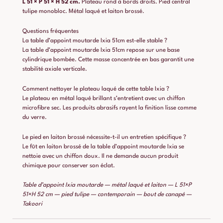
L 51 × P 51 × H 52 cm.
Plateau rond à bords droits. Pied central
tulipe monobloc. Métal laqué et laiton brossé.
Questions fréquentes
La table d’appoint moutarde Ixia 51cm est-elle stable ?
La table d’appoint moutarde Ixia 51cm repose sur une base
cylindrique bombée. Cette masse concentrée en bas garantit une
stabilité axiale verticale.
Comment nettoyer le plateau laqué de cette table Ixia ?
Le plateau en métal laqué brillant s’entretient avec un chiffon
microfibre sec. Les produits abrasifs rayent la finition lisse comme
du verre.
Le pied en laiton brossé nécessite-t-il un entretien spécifique ?
Le fût en laiton brossé de la table d’appoint moutarde Ixia se
nettoie avec un chiffon doux. Il ne demande aucun produit
chimique pour conserver son éclat.
Table d’appoint Ixia moutarde — métal laqué et laiton — L 51×P
51×H 52 cm — pied tulipe — contemporain — bout de canapé —
Takoori