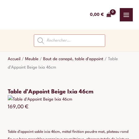
Aller
au
0,00
€
contenu
Recherche
de
produits
Accueil
/
Meuble
/
Bout de canapé, table d'appoint
/
Table
d’Appoint Beige Ixia 46cm
Table d’Appoint Beige Ixia 46cm
169,00
€
Table d’appoint sable ixia 46cm, métal finition poudre mat, plateau rond