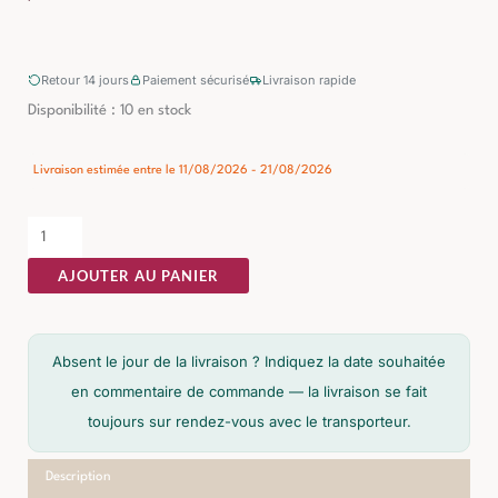
Retour 14 jours
Paiement sécurisé
Livraison rapide
quantité
Disponibilité :
10 en stock
de
Table
Livraison estimée entre le 11/08/2026 - 21/08/2026
Basse
Naturel-
noir
AJOUTER AU PANIER
Ixia
69cm
Absent le jour de la livraison ? Indiquez la date souhaitée
en commentaire de commande — la livraison se fait
toujours sur rendez-vous avec le transporteur.
Description