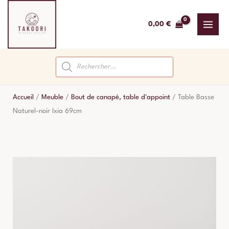
Aller
au
0,00
€
contenu
Recherche
de
produits
Accueil
/
Meuble
/
Bout de canapé, table d'appoint
/
Table Basse
Naturel-noir Ixia 69cm