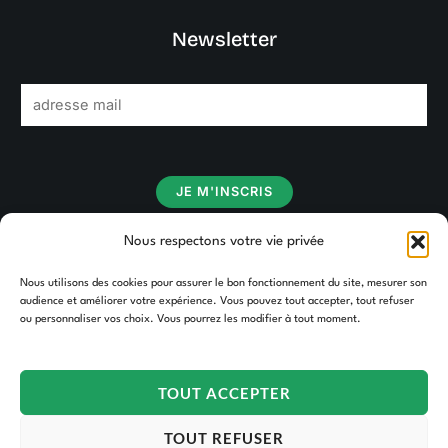
Newsletter
E
m
a
i
JE M'INSCRIS
l
*
Nous respectons votre vie privée
Nous utilisons des cookies pour assurer le bon fonctionnement du site, mesurer son
audience et améliorer votre expérience. Vous pouvez tout accepter, tout refuser
ou personnaliser vos choix. Vous pourrez les modifier à tout moment.
TOUT ACCEPTER
Copyright © 2026 TAKOORI.
TOUT REFUSER