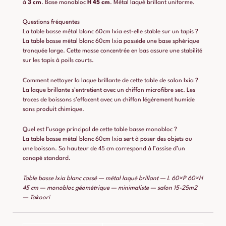
à
3 cm
. Base monobloc
H 45 cm
. Métal laqué brillant uniforme.
Questions fréquentes
La table basse métal blanc 60cm Ixia est-elle stable sur un tapis ?
La table basse métal blanc 60cm Ixia possède une base sphérique
tronquée large. Cette masse concentrée en bas assure une stabilité
sur les tapis à poils courts.
Comment nettoyer la laque brillante de cette table de salon Ixia ?
La laque brillante s’entretient avec un chiffon microfibre sec. Les
traces de boissons s’effacent avec un chiffon légèrement humide
sans produit chimique.
Quel est l’usage principal de cette table basse monobloc ?
La table basse métal blanc 60cm Ixia sert à poser des objets ou
une boisson. Sa hauteur de 45 cm correspond à l’assise d’un
canapé standard.
Table basse Ixia blanc cassé — métal laqué brillant — L 60×P 60×H
45 cm — monobloc géométrique — minimaliste — salon 15-25m2
— Takoori