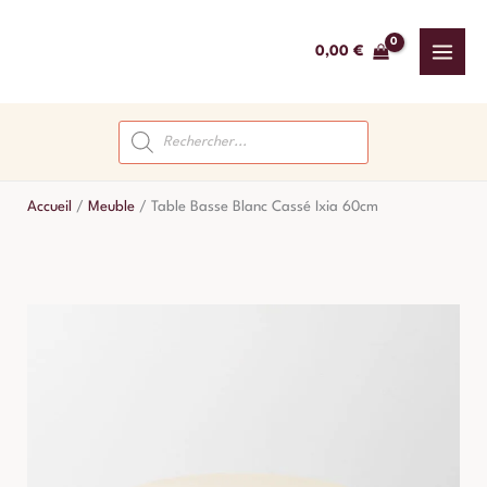
Aller
au
0,00
€
contenu
Recherche
de
produits
Accueil
/
Meuble
/
Table Basse Blanc Cassé Ixia 60cm