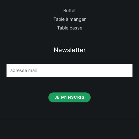
Buffet
Table à manger
Table basse
Newsletter
E
m
a
i
JE M'INSCRIS
l
*