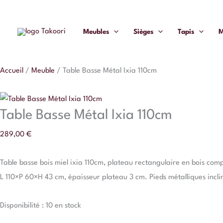
Aller
quantité
au
de
Meubles
Sièges
Tapis
M
contenu
Table
Basse
Métal
Accueil
/
Meuble
/
Table Basse Métal Ixia 110cm
Ixia
110cm
Table Basse Métal Ixia 110cm
289,00
€
Table basse bois miel ixia 110cm, plateau rectangulaire en bois compos
L 110×P 60×H 43 cm, épaisseur plateau 3 cm. Pieds métalliques incli
Disponibilité :
10 en stock