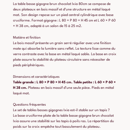
La table basse gigogne brun chocolat Ixia 80cm se compose de
deux plateaux en bois massif et d’une structure en métal laqué
mat. Son design repose sur un pied central cylindrique avec base
cruciforme. Format gigogne : L 80 × P 80 × H 45 cm et L 60 × P 60
× H 38 cm, adapté à un salon de 15 à 25 m2.
Matière et finition
Le bois massif présente un grain serré régulier avec une finition
mate qui absorbe la lumière sans reflet. La texture lisse comme du
verre contraste avec la base en métal laqué sable. La base en croix
plate assure la stabilité du plateau circulaire sans nécessiter de
pieds périphériques.
Dimensions et caractéristiques
Table grande : L 80 × P 80 × H 45 cm.
Table petite : L 60 × P 60 ×
H 38 cm.
Plateau en bois massif d’une seule pièce. Pieds en métal
laqué mat.
Questions fréquentes
Le set de tables basses gigognes Ixia est-il stable sur un tapis ?
La base cruciforme plate de la table basse gigogne brun chocolat
Ixia assure une stabilité sur les tapis à poils ras. La répartition du
poids sur la croix empêche tout basculement du plateau.