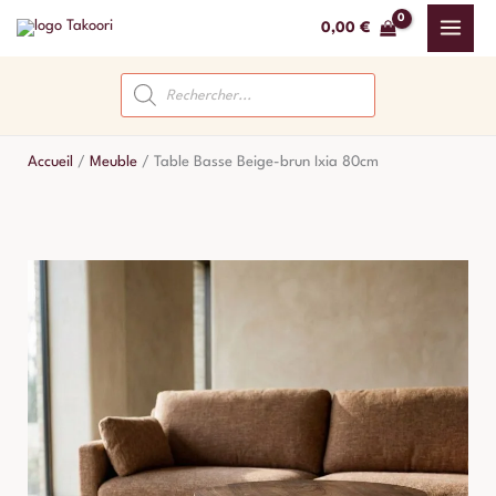
Aller
0,00
€
au
contenu
Recherche
de
produits
Accueil
/
Meuble
/
Table Basse Beige-brun Ixia 80cm