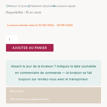
Retour 14 jours
Paiement sécurisé
Livraison rapide
quantité
Disponibilité :
10 en stock
de
Table
Livraison estimée entre le 10/08/2026 - 20/08/2026
Basse
Beige-
brun
AJOUTER AU PANIER
Ixia
80cm
Absent le jour de la livraison ? Indiquez la date souhaitée
en commentaire de commande — la livraison se fait
toujours sur rendez-vous avec le transporteur.
Description
Informations complémentaires