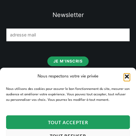
Newsletter
E
m
a
i
JE M'INSCRIS
l
*
Nous respectons votre vie privée
Nous utilisons des cookies pour assurer le bon fonctionnement du site, mesurer son
audience et améliorer votre expérience. Vous pouvez tout accepter, tout refuser
ou personnaliser vos choix. Vous pourrez les modifier à tout moment.
TOUT ACCEPTER
Copyright © 2026 TAKOORI.
TOUT REFUSER