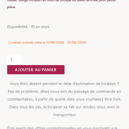
stable. Usage compact en bout de canapé ou table centrale pour petite
pièce.
quantité
Disponibilité :
10 en stock
de
Table
Livraison estimée entre le 11/08/2026 - 21/08/2026
Basse
Noir-
naturel
AJOUTER AU PANIER
Ixia
65cm
Vous êtes absent pendant le délai d'estimation de livraison ?
Pas de problème, dites nous lors du passage de commande en
commentaires, à partir de quelle date vous souhaitez être livré.
Dans tous les cas, la livraison se fait sur rendez-vous avec le
transporteur
Être averti des offres promotionnelles en vous inscrivant à la