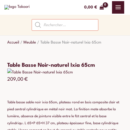
Aller
0,00
€
au
contenu
Recherche
de
produits
Accueil
/
Meuble
/
Table Basse Noir-naturel Ixia 65cm
Table Basse Noir-naturel Ixia 65cm
209,00
€
Table basse sable noir ixia 65cm, plateau rond en bois composite clair et
pied central cylindrique en métal noir mat. La finition mate absorbe la
lumière, absence de jointure visible entre le fût central et la base
cylindriqu. L 65×P 65×H 37 cm, plateau épaisseur fine, base cylindrique