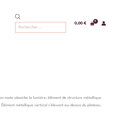
Recherche
de
produits
0,00
€
tion mate absorbe la lumière, élément de structure métallique
 Élément métallique vertical s’élevant au-dessus du plateau.