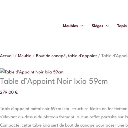
Aller
quantité
au
de
contenu
Table
Meubles
Sièges
Tapis
d'Appoint
Noir
Ixia
59cm
Accueil
/
Meuble
/
Bout de canapé, table d'appoint
/
Table d’Appoi
Table d’Appoint Noir Ixia 59cm
279,00
€
Table d’appoint métal noir 59cm ixia, structure filaire en fer finit
s’élevant au-dessus du plateau formant. aucun reflet parasite sur l
Compacte, cette table ixia sert de bout de canapé pour poser une bo