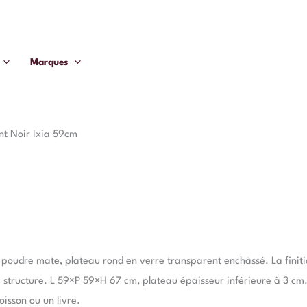
Marques
nt Noir Ixia 59cm
ion poudre mate, plateau rond en verre transparent enchâssé. La fini
a structure. L 59×P 59×H 67 cm, plateau épaisseur inférieure à 3 cm.
isson ou un livre.