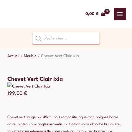
Aller
au
0,00
€
contenu
Recherche
de
produits
Accueil
/
Meuble
/
Chevet Vert Clair Ixia
Chevet Vert Clair Ixia
199,00
€
Chevet vert sauge ixia 45cm, bois composite laqué mat, poignée barre
noire, plateau aux angles arrondis. La finition mate absorbe la lumière,
tablette basse intégrée à fleur des pieds pour stabiliser la structure.