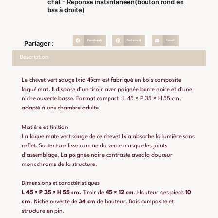
chat - Réponse instantanéen(bouton rond en
bas à droite)
Facebook
Pinterest
Email
Partager :
Description
Le chevet vert sauge Ixia 45cm est fabriqué en bois composite
laqué mat. Il dispose d’un tiroir avec poignée barre noire et d’une
niche ouverte basse. Format compact : L 45 × P 35 × H 55 cm,
adapté à une chambre adulte.
Matière et finition
La laque mate vert sauge de ce chevet Ixia absorbe la lumière sans
reflet. Sa texture lisse comme du verre masque les joints
d’assemblage. La poignée noire contraste avec la douceur
monochrome de la structure.
Dimensions et caractéristiques
L 45 × P 35 × H 55 cm.
Tiroir de
45 × 12 cm
. Hauteur des pieds
10
cm
. Niche ouverte de
34 cm
de hauteur. Bois composite et
structure en pin.