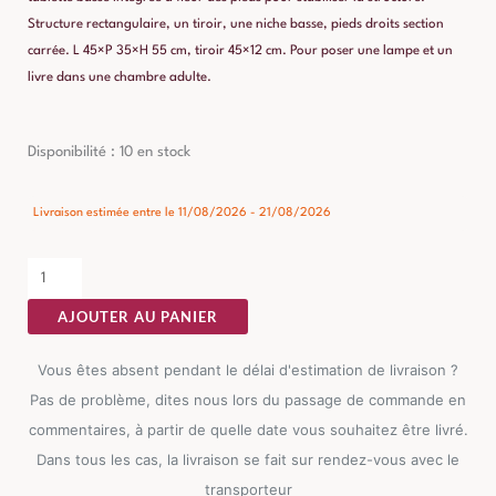
Structure rectangulaire, un tiroir, une niche basse, pieds droits section
carrée. L 45×P 35×H 55 cm, tiroir 45×12 cm. Pour poser une lampe et un
livre dans une chambre adulte.
quantité
Disponibilité :
10 en stock
de
Chevet
Livraison estimée entre le 11/08/2026 - 21/08/2026
Vert
Clair
Ixia
AJOUTER AU PANIER
Vous êtes absent pendant le délai d'estimation de livraison ?
Pas de problème, dites nous lors du passage de commande en
commentaires, à partir de quelle date vous souhaitez être livré.
Dans tous les cas, la livraison se fait sur rendez-vous avec le
transporteur