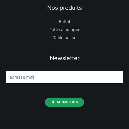
Nos produits
Buffet
Table à manger
Table basse
Newsletter
E
m
a
i
JE M'INSCRIS
l
*