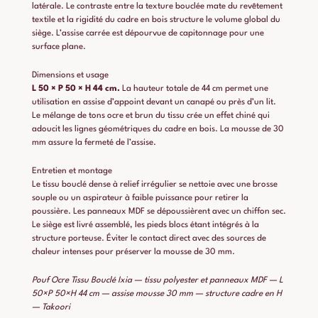
latérale. Le contraste entre la texture bouclée mate du revêtement
textile et la rigidité du cadre en bois structure le volume global du
siège. L’assise carrée est dépourvue de capitonnage pour une
surface plane.
Dimensions et usage
L 50 × P 50 × H 44 cm.
La hauteur totale de 44 cm permet une
utilisation en assise d’appoint devant un canapé ou près d’un lit.
Le mélange de tons ocre et brun du tissu crée un effet chiné qui
adoucit les lignes géométriques du cadre en bois. La mousse de 30
mm assure la fermeté de l’assise.
Entretien et montage
Le tissu bouclé dense à relief irrégulier se nettoie avec une brosse
souple ou un aspirateur à faible puissance pour retirer la
poussière. Les panneaux MDF se dépoussièrent avec un chiffon sec.
Le siège est livré assemblé, les pieds blocs étant intégrés à la
structure porteuse. Éviter le contact direct avec des sources de
chaleur intenses pour préserver la mousse de 30 mm.
Pouf Ocre Tissu Bouclé Ixia — tissu polyester et panneaux MDF — L
50×P 50×H 44 cm — assise mousse 30 mm — structure cadre en H
— Takoori