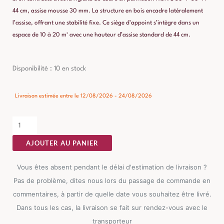
44 cm, assise mousse 30 mm. La structure en bois encadre latéralement
l’assise, offrant une stabilité fixe. Ce siège d’appoint s’intègre dans un
espace de 10 à 20 m² avec une hauteur d’assise standard de 44 cm.
quantité
Disponibilité :
10 en stock
de
Pouf
Livraison estimée entre le 12/08/2026 - 24/08/2026
Ocre
Tissu
Ixia
AJOUTER AU PANIER
50
cm
Vous êtes absent pendant le délai d'estimation de livraison ?
Pas de problème, dites nous lors du passage de commande en
commentaires, à partir de quelle date vous souhaitez être livré.
Dans tous les cas, la livraison se fait sur rendez-vous avec le
transporteur