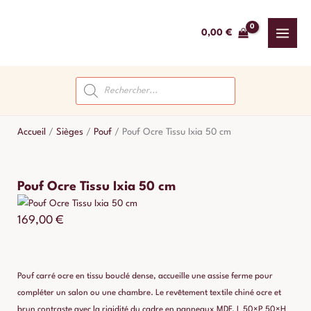
Aller
au
0,00
€
contenu
Recherche
de
produits
Accueil
/
Sièges
/
Pouf
/
Pouf Ocre Tissu Ixia 50 cm
Pouf Ocre Tissu Ixia 50 cm
169,00
€
Pouf carré ocre en tissu bouclé dense, accueille une assise ferme pour
compléter un salon ou une chambre. Le revêtement textile chiné ocre et
brun contraste avec la rigidité du cadre en panneaux MDF. L 50×P 50×H