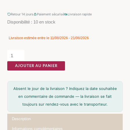
Retour 14 jours
Paiement sécurisé
Livraison rapide
quantité
Disponibilité :
10 en stock
de
Pouf
Livraison estimée entre le 11/08/2026 - 21/08/2026
Tuile
Tissu
Ixia
AJOUTER AU PANIER
50
cm
Absent le jour de la livraison ? Indiquez la date souhaitée
en commentaire de commande — la livraison se fait
toujours sur rendez-vous avec le transporteur.
Description
Informations complémentaires