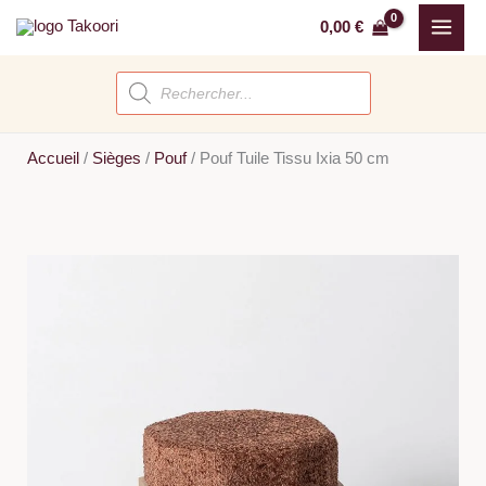
Aller
0,00
€
au
contenu
Recherche
de
produits
Accueil
/
Sièges
/
Pouf
/
Pouf Tuile Tissu Ixia 50 cm