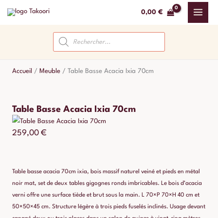
Aller
0,00
€
au
contenu
Recherche
de
produits
Accueil
/
Meuble
/
Table Basse Acacia Ixia 70cm
Table Basse Acacia Ixia 70cm
259,00
€
Table basse acacia 70cm ixia, bois massif naturel veiné et pieds en métal
noir mat, set de deux tables gigognes ronds imbricables. Le bois d’acacia
verni offre une surface tiède et brut sous la main. L 70×P 70×H 40 cm et
50×50×45 cm. Structure légère à trois pieds fuselés inclinés. Usage devant