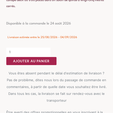
canapé deux ou trois places dans un salon de quinze à vingt-cinq mètres
carrés.
quantité
Disponible à la commande le 24 août 2026
de
Table
Livraison estimée entre le 25/08/2026 - 04/09/2026
Basse
Acacia
Ixia
AJOUTER AU PANIER
70cm
Vous êtes absent pendant le délai d'estimation de livraison ?
Pas de problème, dites nous lors du passage de commande en
commentaires, à partir de quelle date vous souhaitez être livré.
Dans tous les cas, la livraison se fait sur rendez-vous avec le
transporteur
Être averti des offres promotionnelles en vous inscrivant à la