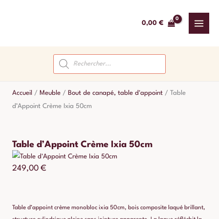
Aller
au
0,00
€
contenu
Recherche
de
produits
Accueil
/
Meuble
/
Bout de canapé, table d'appoint
/
Table
d’Appoint Crème Ixia 50cm
Table d’Appoint Crème Ixia 50cm
249,00
€
Table d’appoint crème monobloc ixia 50cm, bois composite laqué brillant,