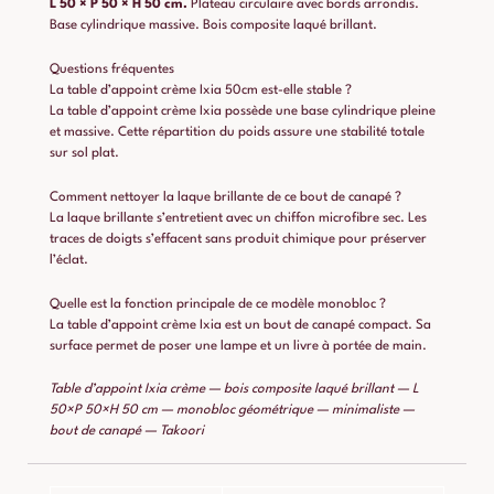
L 50 × P 50 × H 50 cm.
Plateau circulaire avec bords arrondis.
Base cylindrique massive. Bois composite laqué brillant.
Questions fréquentes
La table d’appoint crème Ixia 50cm est-elle stable ?
La table d’appoint crème Ixia possède une base cylindrique pleine
et massive. Cette répartition du poids assure une stabilité totale
sur sol plat.
Comment nettoyer la laque brillante de ce bout de canapé ?
La laque brillante s’entretient avec un chiffon microfibre sec. Les
traces de doigts s’effacent sans produit chimique pour préserver
l’éclat.
Quelle est la fonction principale de ce modèle monobloc ?
La table d’appoint crème Ixia est un bout de canapé compact. Sa
surface permet de poser une lampe et un livre à portée de main.
Table d’appoint Ixia crème — bois composite laqué brillant — L
50×P 50×H 50 cm — monobloc géométrique — minimaliste —
bout de canapé — Takoori