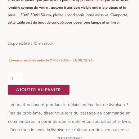
structure cylindrique pleine sans jointure apparente. La laque réfléchit la
lumière comme du verre , aucune transition visible entre le plateau et la
base. L 50×P 50×H 50 cm, plateau rond épais, base massive. Compacte,
cette table sert de bout de canapé pour poser une lampe et un livre.
quantité
Disponibilité :
10 en stock
de
Table
Livraison estimée entre le 11/08/2026 - 21/08/2026
d'Appoint
Crème
Ixia
AJOUTER AU PANIER
50cm
Vous êtes absent pendant le délai d'estimation de livraison ?
Pas de problème, dites nous lors du passage de commande en
commentaires, à partir de quelle date vous souhaitez être livré.
Dans tous les cas, la livraison se fait sur rendez-vous avec le
transporteur