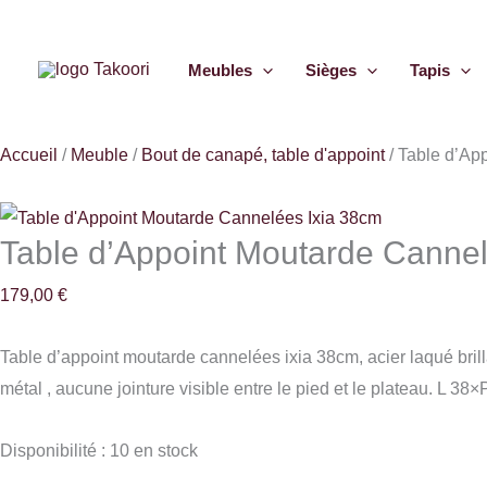
Aller
quantité
au
de
Meubles
Sièges
Tapis
contenu
Table
d'Appoint
Moutarde
Accueil
/
Meuble
/
Bout de canapé, table d'appoint
/
Table d’Ap
Cannelées
Ixia
38cm
Table d’Appoint Moutarde Cannel
179,00
€
Table d’appoint moutarde cannelées ixia 38cm, acier laqué brilla
métal , aucune jointure visible entre le pied et le plateau. L
Disponibilité :
10 en stock