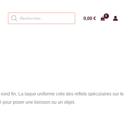
Recherche
0,00
€
de
produits
rond fin. La laque uniforme crée des reflets spéculaires sur le
é pour poser une boisson ou un objet.