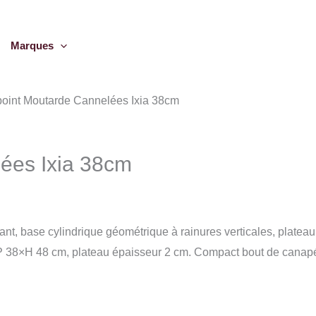
Marques
point Moutarde Cannelées Ixia 38cm
ées Ixia 38cm
nt, base cylindrique géométrique à rainures verticales, plateau 
 38×P 38×H 48 cm, plateau épaisseur 2 cm. Compact bout de canap