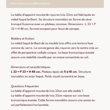
Informations complémentaires
La table d’appoint moutarde rayures Ixia 33cm est fabriquée en
métal laqué brillant. Sa structure monobloc en forme de cône
tronqué fusionne avec un plateau concave. Dimensions : L 33 × P
33 × H 48 cm, format compact pour bout de canapé.
Matière et finition
Le métal laqué brillant de ce meuble Ixia offre une texture lisse
comme du verre. La convergence des rayures vers le centre crée un
effet de perspective radiale unique. La base tronconique évasée
assure une stabilité visuelle par sa masse concentrée au sol.
Dimensions et caractéristiques
L 33 × P 33 × H 48 cm.
Plateau épais de
5 à 10 cm
. Structure
monobloc en acier laqué. Poids visuel concentré en base.
Questions fréquentes
La table d’appoint moutarde Ixia 33cm est-elle stable ?
La table d’appoint moutarde Ixia 33cm repose sur une base
tronconique évasée. Cette forme monobloc assure une assise au
sol parfaitement horizontale.