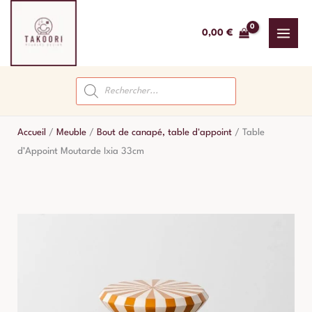
Aller
au
0,00
€
contenu
Recherche
de
produits
Accueil
/
Meuble
/
Bout de canapé, table d'appoint
/
Table
d’Appoint Moutarde Ixia 33cm