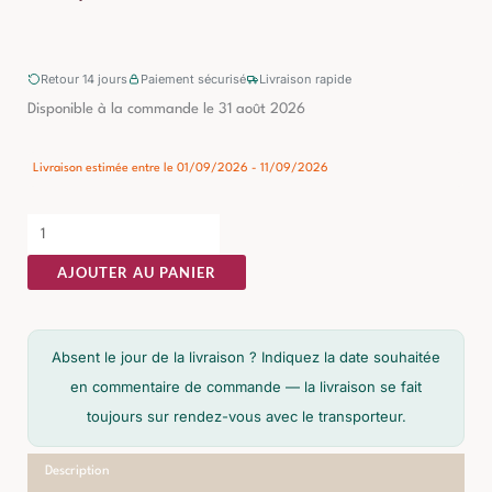
Retour 14 jours
Paiement sécurisé
Livraison rapide
quantité
Disponible à la commande le 31 août 2026
de
Table
Livraison estimée entre le 01/09/2026 - 11/09/2026
d'Appoint
Moutarde
Ixia
AJOUTER AU PANIER
33cm
Absent le jour de la livraison ? Indiquez la date souhaitée
en commentaire de commande — la livraison se fait
toujours sur rendez-vous avec le transporteur.
Description