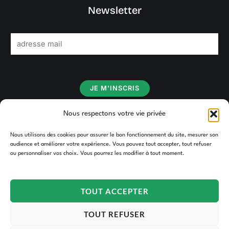
Newsletter
E
m
a
i
JE M'INSCRIS
l
*
Nous respectons votre vie privée
Nous utilisons des cookies pour assurer le bon fonctionnement du site, mesurer son
audience et améliorer votre expérience. Vous pouvez tout accepter, tout refuser
ou personnaliser vos choix. Vous pourrez les modifier à tout moment.
TOUT ACCEPTER
TOUT REFUSER