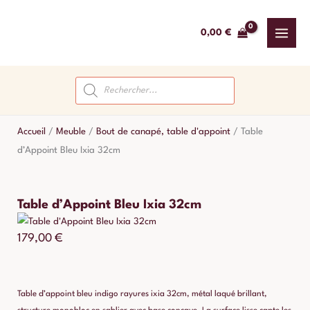
Aller
au
0,00
€
contenu
Recherche
de
produits
Accueil
/
Meuble
/
Bout de canapé, table d'appoint
/
Table
d’Appoint Bleu Ixia 32cm
Table d’Appoint Bleu Ixia 32cm
179,00
€
Table d’appoint bleu indigo rayures ixia 32cm, métal laqué brillant,