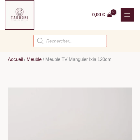
Aller
au
0,00
€
contenu
Recherche
de
produits
Accueil
/
Meuble
/
Meuble TV Manguier Ixia 120cm