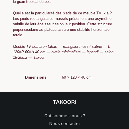
le grain tropical du bois.
Quelle est la particularité des pieds de ce meuble TV Ixia ?
Les pieds rectangulaires massifs présentent une asymétrie
subtile de leur épaisseur selon leur position. Cette structure
perpendiculaire au plateau assure une stabilité horizontale
totale.
Meuble TV Ixia brun tabac — manguier massif satiné — L
120×P 60×H 40 cm — ovale minimaliste — japandi — salon
15-25m2 — Takoori
Dimensions
60 × 120 × 40 cm
TAKOORI
Qui sommes-nous ?
Nous contacter