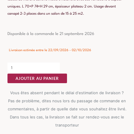
uniques. L 70×P 74×H 29 cm, épaisseur plateau 2 cm. Usage devant
canapé 2-3 places dans un salon de 15 à 25 m2.
quantité
Disponible à la commande le 21 septembre 2026
de
Table
Livraison estimée entre le 22/09/2026 - 02/10/2026
Basse
Manguier
Marbre
AJOUTER AU PANIER
Ixia
70cm
Vous êtes absent pendant le délai d'estimation de livraison ?
Pas de problème, dites nous lors du passage de commande en
commentaires, à partir de quelle date vous souhaitez être livré.
Dans tous les cas, la livraison se fait sur rendez-vous avec le
transporteur