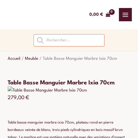
Aller
au
0,00
€
contenu
Recherche
de
produits
Accueil
/
Meuble
/
Table Basse Manguier Marbre Ixia 70cm
Table Basse Manguier Marbre Ixia 70cm
279,00
€
Table basse manguier marbre ixia 70cm, plateau rond en pierre
bordeaux veinée de blanc, trois pieds cylindriques en bois massif brun
tabac. Le marbre est une matière naturelle avec des variations d’aspect