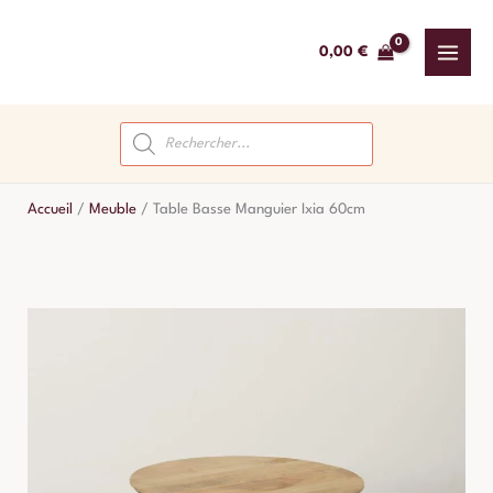
Aller
au
0,00
€
contenu
Recherche
de
produits
Accueil
/
Meuble
/
Table Basse Manguier Ixia 60cm