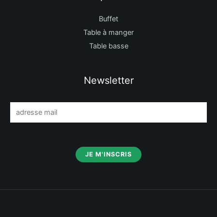
Buffet
Table à manger
Table basse
Newsletter
E
m
a
i
JE M'INSCRIS
l
*