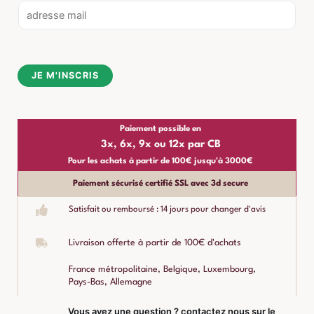
E
m
a
i
JE M'INSCRIS
l
*
Paiement possible en
3x, 6x, 9x ou 12x par CB
Pour les achats à partir de 100€ jusqu'à 3000€
Paiement sécurisé certifié SSL avec 3d secure
Satisfait ou remboursé : 14 jours pour changer d'avis
Livraison offerte à partir de 100€ d'achats
France métropolitaine, Belgique, Luxembourg,
Pays-Bas, Allemagne
Vous avez une question ? contactez nous sur le