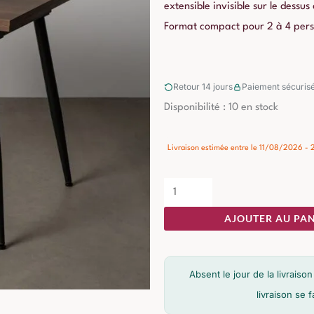
extensible invisible sur le dess
Format compact pour 2 à 4 perso
Retour 14 jours
Paiement sécuris
quantité
Disponibilité :
10 en stock
de
Table
Livraison estimée entre le 11/08/2026 
à
Manger
Marron
AJOUTER AU PAN
Extensible
Ixia
90cm
Absent le jour de la livrai
livraison se 