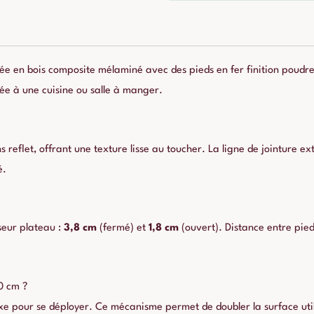
ée en bois composite mélaminé avec des pieds en fer finition poud
e à une cuisine ou salle à manger.
eflet, offrant une texture lisse au toucher. La ligne de jointure exte
é.
seur plateau :
3,8 cm
(fermé) et
1,8 cm
(ouvert). Distance entre pied
0 cm ?
e pour se déployer. Ce mécanisme permet de doubler la surface utile