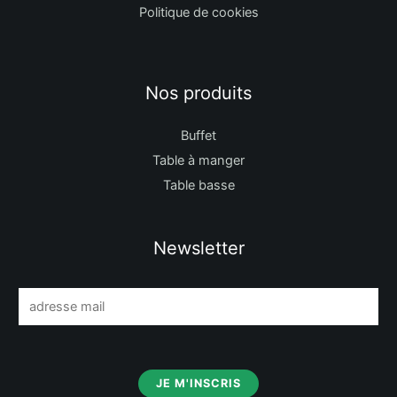
Politique de cookies
Nos produits
Buffet
Table à manger
Table basse
Newsletter
E
m
a
i
JE M'INSCRIS
l