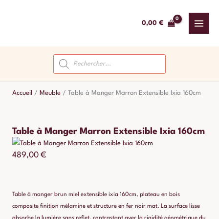
Aller
au
0,00
€
contenu
Recherche
de
produits
Accueil
/
Meuble
/
Table à Manger Marron Extensible Ixia 160cm
Table à Manger Marron Extensible Ixia 160cm
489,00
€
Table à manger brun miel extensible ixia 160cm, plateau en bois
composite finition mélamine et structure en fer noir mat. La surface lisse
absorbe la lumière sans reflet, contrastant avec la rigidité géométrique du