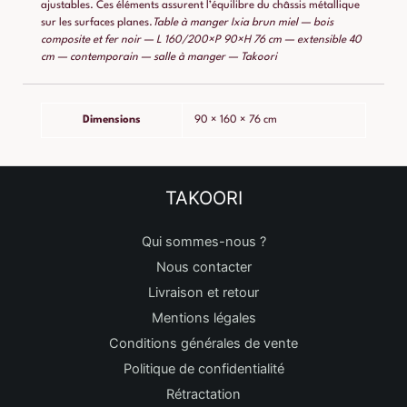
ajustables. Ces éléments assurent l’équilibre du châssis métallique
sur les surfaces planes.
Table à manger Ixia brun miel — bois
composite et fer noir — L 160/200×P 90×H 76 cm — extensible 40
cm — contemporain — salle à manger — Takoori
Dimensions
90 × 160 × 76 cm
TAKOORI
Qui sommes-nous ?
Nous contacter
Livraison et retour
Mentions légales
Conditions générales de vente
Politique de confidentialité
Rétractation