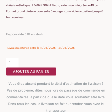
châssis métallique. L 160×P 90×H 76 cm, extension intégrée de 40 cm.
Format grand plateau pour salle à manger conviviale accueillant jusqu’à
huit convives.
quantité
Disponibilité :
10 en stock
de
Table
Livraison estimée entre le 11/08/2026 - 21/08/2026
à
Manger
Marron
AJOUTER AU PANIER
Extensible
Ixia
Vous êtes absent pendant le délai d'estimation de livraison ?
160cm
Pas de problème, dites nous lors du passage de commande en
commentaires, à partir de quelle date vous souhaitez être livré.
Dans tous les cas, la livraison se fait sur rendez-vous avec le
transporteur