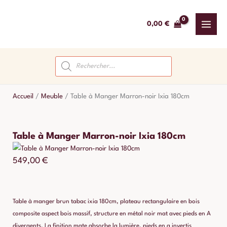
Aller
au
0,00
€
contenu
Recherche
de
produits
Accueil
/
Meuble
/
Table à Manger Marron-noir Ixia 180cm
Table à Manger Marron-noir Ixia 180cm
549,00
€
Table à manger brun tabac ixia 180cm, plateau rectangulaire en bois
composite aspect bois massif, structure en métal noir mat avec pieds en A
divergents. La finition mate absorbe la lumière, pieds en a invertis