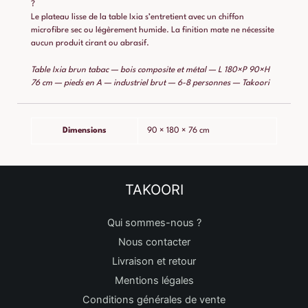
?
Le plateau lisse de la table Ixia s’entretient avec un chiffon
microfibre sec ou légèrement humide. La finition mate ne nécessite
aucun produit cirant ou abrasif.
Table Ixia brun tabac — bois composite et métal — L 180×P 90×H
76 cm — pieds en A — industriel brut — 6-8 personnes — Takoori
Dimensions
90 × 180 × 76 cm
TAKOORI
Qui sommes-nous ?
Nous contacter
Livraison et retour
Mentions légales
Conditions générales de vente