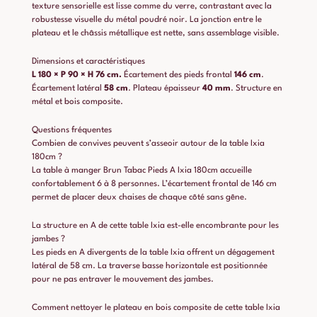
texture sensorielle est lisse comme du verre, contrastant avec la
robustesse visuelle du métal poudré noir. La jonction entre le
plateau et le châssis métallique est nette, sans assemblage visible.
Dimensions et caractéristiques
L 180 × P 90 × H 76 cm.
Écartement des pieds frontal
146 cm
.
Écartement latéral
58 cm
. Plateau épaisseur
40 mm
. Structure en
métal et bois composite.
Questions fréquentes
Combien de convives peuvent s’asseoir autour de la table Ixia
180cm ?
La table à manger Brun Tabac Pieds A Ixia 180cm accueille
confortablement 6 à 8 personnes. L’écartement frontal de 146 cm
permet de placer deux chaises de chaque côté sans gêne.
La structure en A de cette table Ixia est-elle encombrante pour les
jambes ?
Les pieds en A divergents de la table Ixia offrent un dégagement
latéral de 58 cm. La traverse basse horizontale est positionnée
pour ne pas entraver le mouvement des jambes.
Comment nettoyer le plateau en bois composite de cette table Ixia