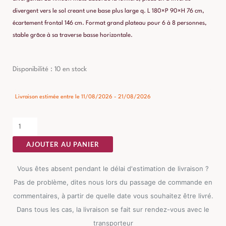
divergent vers le sol creant une base plus large q. L 180×P 90×H 76 cm,
écartement frontal 146 cm. Format grand plateau pour 6 à 8 personnes,
stable grâce à sa traverse basse horizontale.
quantité
Disponibilité :
10 en stock
de
Table
Livraison estimée entre le 11/08/2026 - 21/08/2026
à
Manger
Marron-
AJOUTER AU PANIER
noir
Ixia
Vous êtes absent pendant le délai d'estimation de livraison ?
180cm
Pas de problème, dites nous lors du passage de commande en
commentaires, à partir de quelle date vous souhaitez être livré.
Dans tous les cas, la livraison se fait sur rendez-vous avec le
transporteur