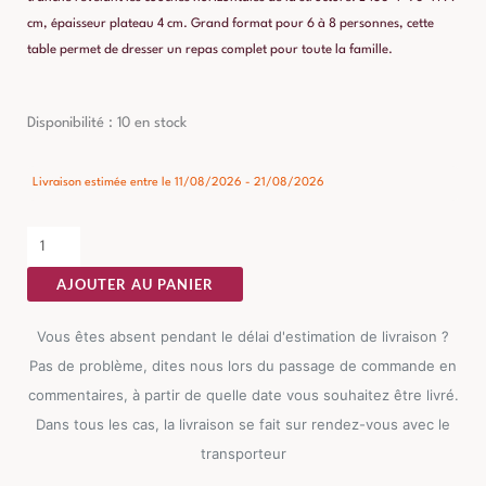
cm, épaisseur plateau 4 cm. Grand format pour 6 à 8 personnes, cette
table permet de dresser un repas complet pour toute la famille.
quantité
Disponibilité :
10 en stock
de
Table
Livraison estimée entre le 11/08/2026 - 21/08/2026
à
Manger
Brun
AJOUTER AU PANIER
Miel
Ixia
Vous êtes absent pendant le délai d'estimation de livraison ?
180cm
Pas de problème, dites nous lors du passage de commande en
commentaires, à partir de quelle date vous souhaitez être livré.
Dans tous les cas, la livraison se fait sur rendez-vous avec le
transporteur