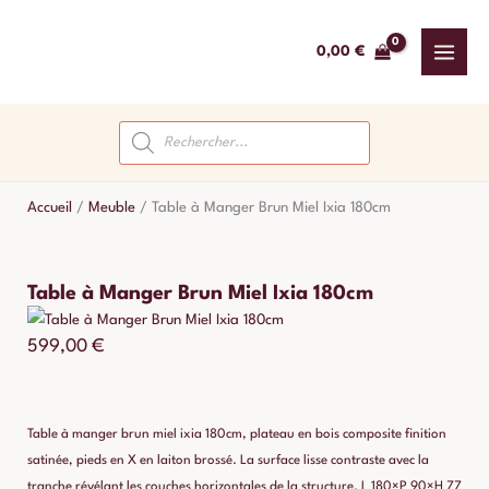
Aller
au
0,00
€
contenu
Recherche
de
produits
Accueil
/
Meuble
/
Table à Manger Brun Miel Ixia 180cm
Table à Manger Brun Miel Ixia 180cm
599,00
€
Table à manger brun miel ixia 180cm, plateau en bois composite finition
satinée, pieds en X en laiton brossé. La surface lisse contraste avec la
tranche révélant les couches horizontales de la structure. L 180×P 90×H 77