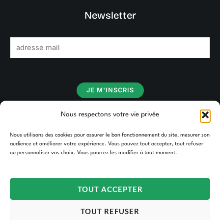
Newsletter
E
m
a
i
JE M'INSCRIS
l
*
Nous respectons votre vie privée
Nous utilisons des cookies pour assurer le bon fonctionnement du site, mesurer son
audience et améliorer votre expérience. Vous pouvez tout accepter, tout refuser
ou personnaliser vos choix. Vous pourrez les modifier à tout moment.
TOUT ACCEPTER
TOUT REFUSER