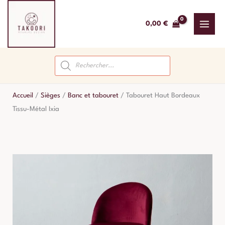
Aller
au
0,00
€
contenu
Recherche
de
produits
Accueil
/
Sièges
/
Banc et tabouret
/
Tabouret Haut Bordeaux
Tissu-Métal Ixia