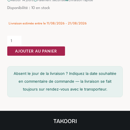
quantité
Disponibilité :
10 en stock
de
Tabouret
Livraison estimée entre le 11/08/2026 - 21/08/2026
Haut
Bordeaux
Tissu-
AJOUTER AU PANIER
Métal
Ixia
Absent le jour de la livraison ? Indiquez la date souhaitée
en commentaire de commande — la livraison se fait
toujours sur rendez-vous avec le transporteur.
TAKOORI